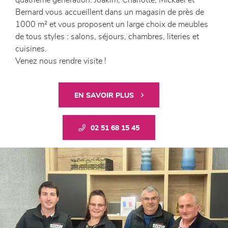
quatrième génération. Joakim, Charlotte, Mickaël et
Bernard vous accueillent dans un magasin de près de
1000 m² et vous proposent un large choix de meubles
de tous styles : salons, séjours, chambres, literies et
cuisines.
Venez nous rendre visite !
EN SAVOIR PLUS
02 51 68 15 45
Previous