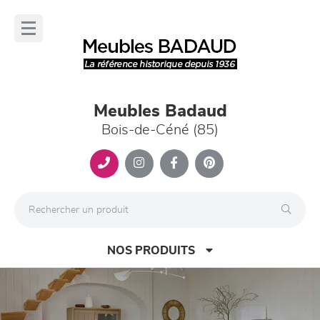
Panneau de gestion des cookies
lose
nu
Meubles Badaud
Bois-de-Céné (85)
NOS PRODUITS
Previous
Nex