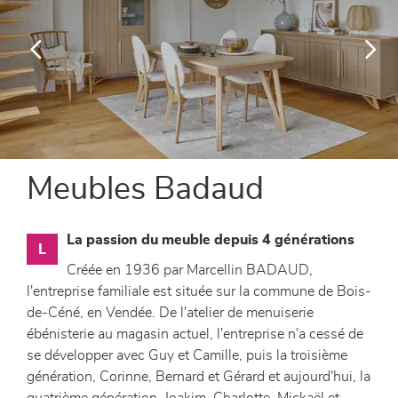
canapés et fauteuils
séjours
meubles de complément
chambres et dressing
Meubles Badaud
literie
La passion du meuble depuis 4 générations
L
décoration
Créée en 1936 par Marcellin BADAUD,
l'entreprise familiale est située sur la commune de Bois-
de-Céné, en Vendée. De l'atelier de menuiserie
ébénisterie au magasin actuel, l'entreprise n'a cessé de
se développer avec Guy et Camille, puis la troisième
génération, Corinne, Bernard et Gérard et aujourd'hui, la