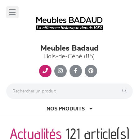
Panneau de gestion des cookies
lose
nu
Meubles Badaud
Bois-de-Céné (85)
NOS PRODUITS
Actualités
121 article(s)