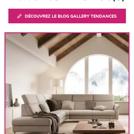
canapés et fauteuils
séjours
DÉCOUVREZ LE BLOG GALLERY TENDANCES
meubles de complément
chambres et dressing
literie
décoration