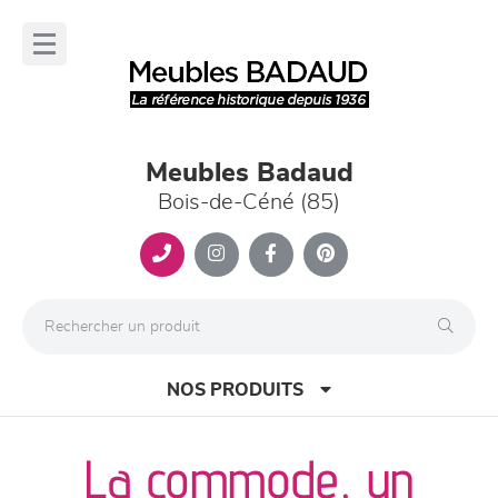
Panneau de gestion des cookies
lose
nu
Meubles Badaud
Bois-de-Céné (85)
NOS PRODUITS
La commode, un