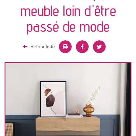
canapés et fauteuils
meuble loin d'être
séjours
passé de mode
meubles de complément
Retour liste
chambres et dressing
literie
décoration