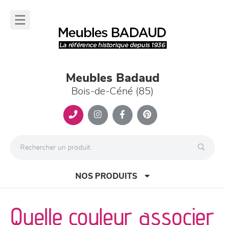
Panneau de gestion des cookies
lose
nu
Meubles Badaud
Bois-de-Céné (85)
NOS PRODUITS
Quelle couleur associer