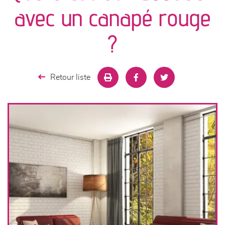
canapés et fauteuils
avec un canapé rouge
séjours
?
meubles de complément
Retour liste
chambres et dressing
literie
décoration