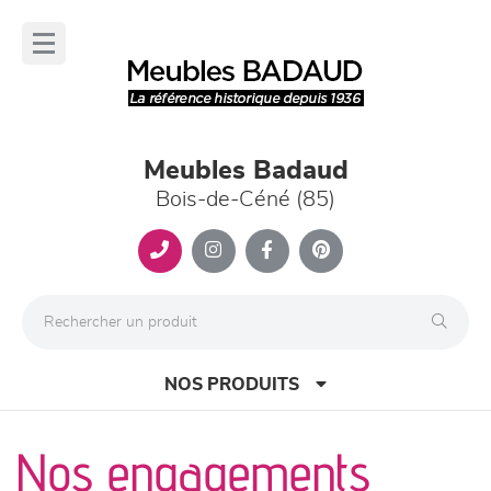
Panneau de gestion des cookies
lose
nu
Meubles Badaud
Bois-de-Céné (85)
NOS PRODUITS
Nos engagements