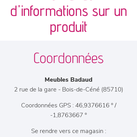
canapés et fauteuils
d'informations sur un
séjours
produit
meubles de complément
Coordonnées
chambres et dressing
literie
Meubles Badaud
décoration
2 rue de la gare
-
Bois-de-Céné
(
85710
)
Coordonnées GPS : 46,9376616 ° /
-1,8763667 °
Se rendre vers ce magasin :