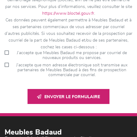
démarchage téléphonique (Bloctel), afin de ne pas être démarché
par nos services. Pour plus d’informations, veuillez consulter le site
https://www.bloctel.gouv.fr
.
Ces données peuvent également permettre à Meubles Badaud et à
ses partenaires commerciaux de vous adresser par courriel
d’autres publicités. Si vous souhaitez recevoir de la prospection par
courriel de la part de Meubles Badaud et/ou de ses partenaires,
cochez les cases ci-dessous :
J’accepte que Meubles Badaud me propose par courriel de
nouveaux produits ou services.
J’accepte que mon adresse électronique soit transmise aux
partenaires de Meubles Badaud à des fins de prospection
commerciale par courriel.
ENVOYER LE FORMULAIRE
Meubles Badaud