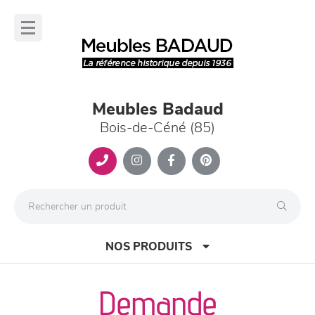
Panneau de gestion des cookies
lose
nu
Meubles Badaud
Bois-de-Céné (85)
NOS PRODUITS
Demande