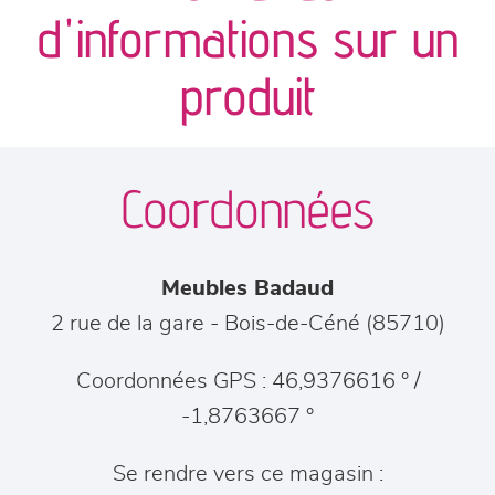
canapés et fauteuils
d'informations sur un
séjours
produit
meubles de complément
Coordonnées
chambres et dressing
literie
Meubles Badaud
décoration
2 rue de la gare
-
Bois-de-Céné
(
85710
)
Coordonnées GPS : 46,9376616 ° /
-1,8763667 °
Se rendre vers ce magasin :