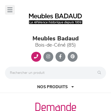
Panneau de gestion des cookies
lose
nu
Meubles Badaud
Bois-de-Céné (85)
NOS PRODUITS
Demande