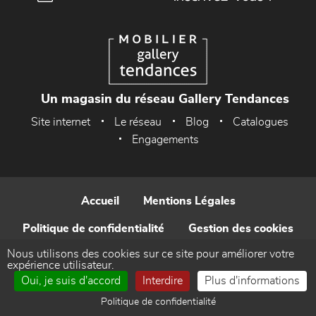
Un magasin du réseau Gallery Tendances
Site internet
Le réseau
Blog
Catalogues
Engagements
Accueil
Mentions Légales
Politique de confidentialité
Gestion des cookies
Nous utilisons des cookies sur ce site pour améliorer votre
Contact
expérience utilisateur.
Oui, je suis d'accord
Interdire
Plus d'informations
Réalisé par WEB Enseignes
Politique de confidentialité