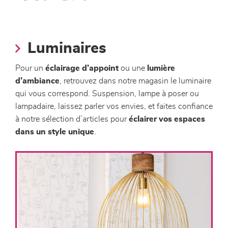
canapés et fauteuils
séjours
Luminaires
meubles de complément
Pour un
éclairage d’appoint
ou une
lumière
d’ambiance
, retrouvez dans notre magasin le luminaire
chambres et dressing
qui vous correspond. Suspension, lampe à poser ou
lampadaire, laissez parler vos envies, et faites confiance
literie
à notre sélection d’articles pour
éclairer vos espaces
dans un style unique
.
décoration