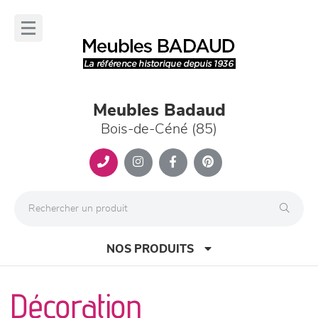
Panneau de gestion des cookies
lose
nu
Meubles Badaud
Bois-de-Céné (85)
NOS PRODUITS
Décoration