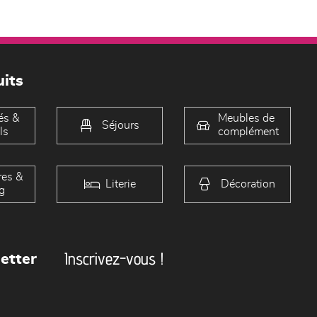
its
és &
Meubles de
Séjours
ls
complément
es &
Literie
Décoration
g
Inscrivez-vous !
etter