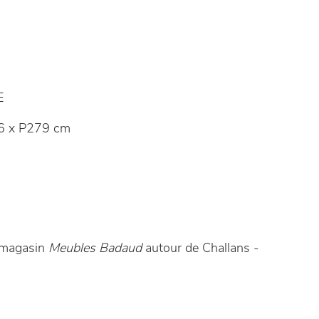
E
6 x P279 cm
e magasin
Meubles Badaud
autour de Challans -