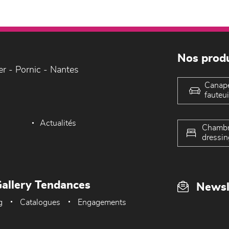
Nos produ
er - Pornic - Nantes
Canap
fauteui
Actualités
Chambr
dressin
allery Tendances
Newsl
g
Catalogues
Engagements