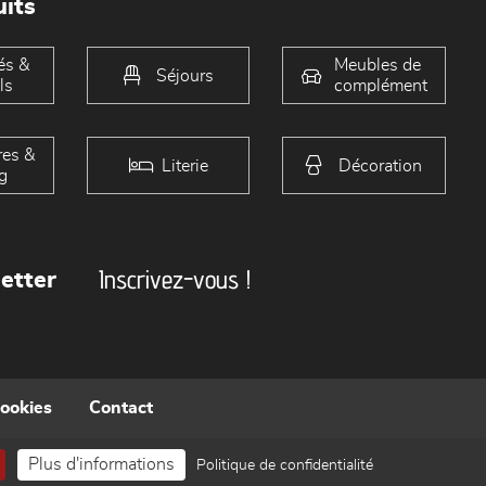
its
és &
Meubles de
Séjours
ls
complément
es &
Literie
Décoration
g
Inscrivez-vous !
etter
cookies
Contact
Plus d'informations
Politique de confidentialité