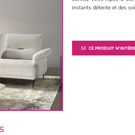
instants détente et des so
CE PRODUIT M'INTÉR
s