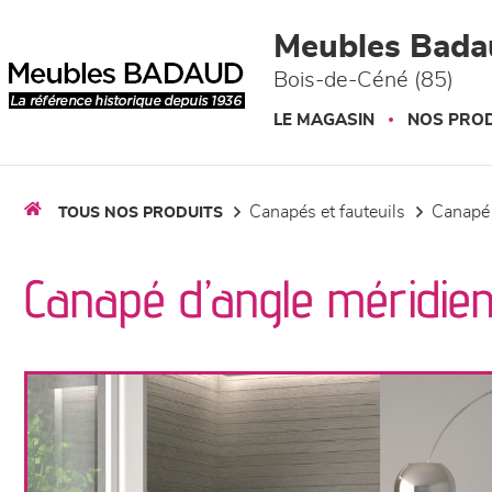
Panneau de gestion des cookies
Meubles Bada
Bois-de-Céné (85)
LE MAGASIN
NOS PROD
canapés et fauteuils
canapé
TOUS NOS PRODUITS
Canapé d’angle méridie