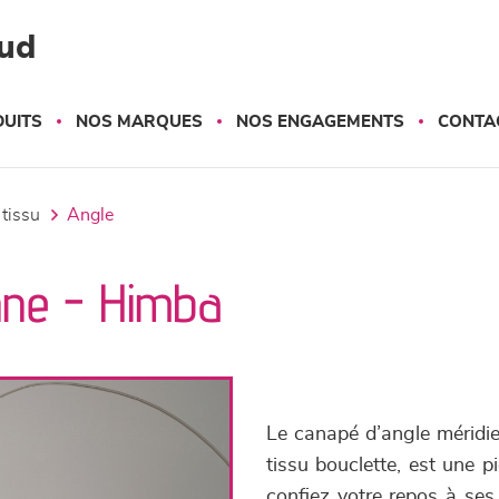
ud
UITS
NOS MARQUES
NOS ENGAGEMENTS
CONTA
 tissu
angle
nne - Himba
Le canapé d’angle méridi
tissu bouclette, est une p
confiez votre repos à ses