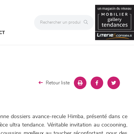
CT
Retour liste
enne dossiers avance-recule Himba, présenté dans ce
ièce ultra tendance. Véritable invitation au cocooning,
 coussins mœlleux au toucher réconfortant, pour des