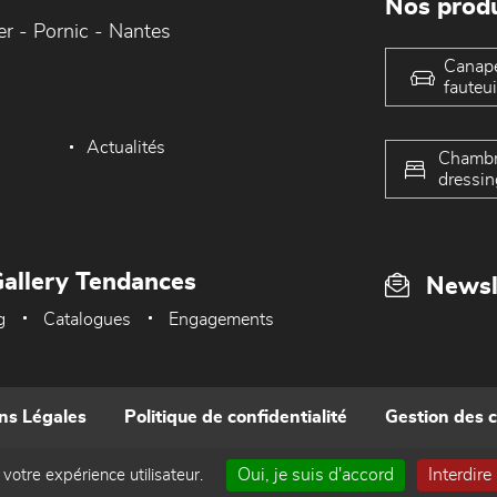
Nos produ
er - Pornic - Nantes
Canap
fauteui
Actualités
Chambr
dressin
allery Tendances
Newsl
g
Catalogues
Engagements
ns Légales
Politique de confidentialité
Gestion des 
Oui, je suis d'accord
Interdire
 votre expérience utilisateur.
Réalisé par WEB Enseignes