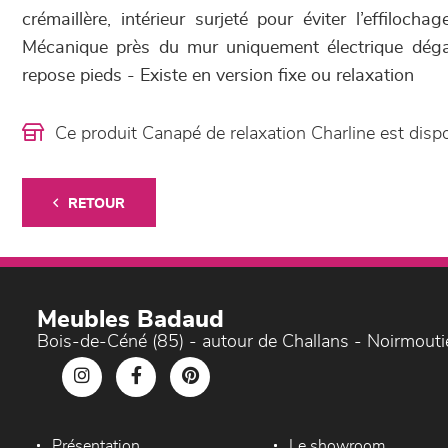
crémaillère, intérieur surjeté pour éviter l’effilochag
Mécanique près du mur uniquement électrique dég
repose pieds - Existe en version fixe ou relaxation
Ce produit Canapé de relaxation Charline est di
RETOUR
Meubles Badaud
Bois-de-Céné (85) - autour de Challans - Noirmouti
Présentation
Le showroom