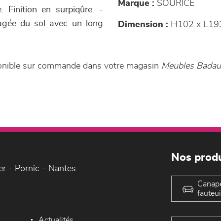
Marque :
SOURICE
e. Finition en surpiqûre. -
agée du sol avec un long
Dimension :
H102 x L19
sponible sur commande dans votre magasin
Meubles Bada
Nos produ
er - Pornic - Nantes
Canap
fauteui
Actualités