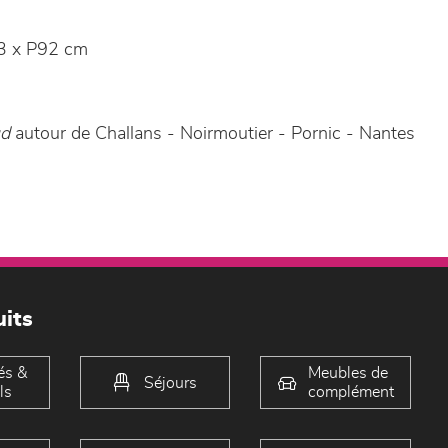
3 x P92 cm
ud
autour de Challans - Noirmoutier - Pornic - Nantes
its
és &
Meubles de
Séjours
ls
complément