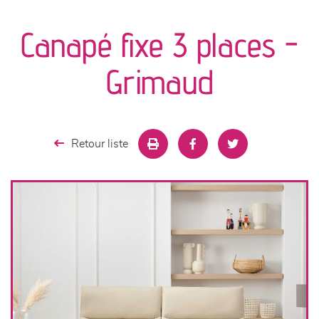
canapés et fauteuils
Canapé fixe 3 places -
séjours
Grimaud
meubles de complément
chambres et dressing
Retour liste
literie
décoration