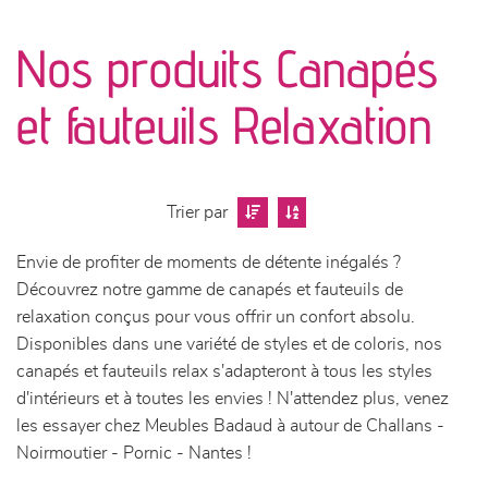
canapés et fauteuils
Nos produits Canapés
séjours
et fauteuils Relaxation
meubles de complément
chambres et dressing
Trier par
literie
Envie de profiter de moments de détente inégalés ?
Découvrez notre gamme de canapés et fauteuils de
décoration
relaxation conçus pour vous offrir un confort absolu.
Disponibles dans une variété de styles et de coloris, nos
canapés et fauteuils relax s'adapteront à tous les styles
d'intérieurs et à toutes les envies ! N'attendez plus, venez
les essayer chez Meubles Badaud à autour de Challans -
Noirmoutier - Pornic - Nantes !