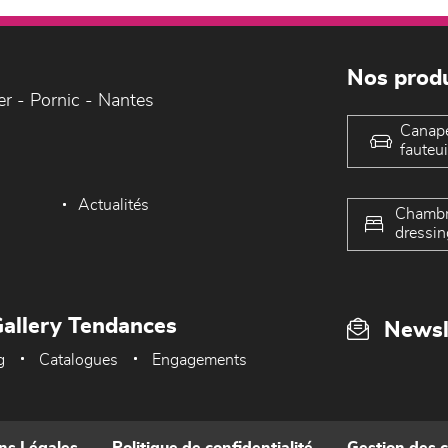
Nos produ
er - Pornic - Nantes
Canap
fauteui
Actualités
Chambr
dressin
allery Tendances
Newsl
g
Catalogues
Engagements
ns Légales
Politique de confidentialité
Gestion des 