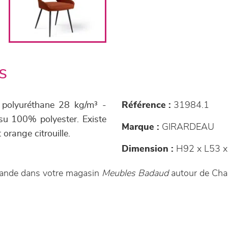
s
 polyuréthane 28 kg/m³ -
Référence :
31984.1
ssu 100% polyester. Existe
Marque :
GIRARDEAU
t orange citrouille.
Dimension :
H92 x L53 x
mande dans votre magasin
Meubles Badaud
autour de Chal