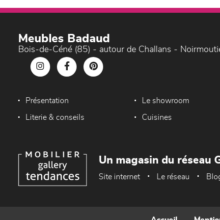
Meubles Badaud
Bois-de-Céné (85) - autour de Challans - Noirmouti
Présentation
Le showroom
Literie & conseils
Cuisines
Un magasin du réseau G
Site internet
Le réseau
Blo
Accueil
Mentio