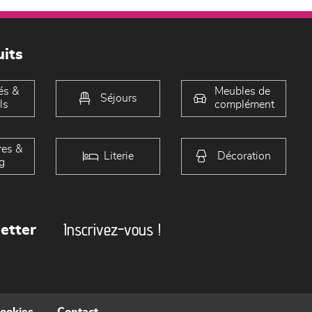
its
és &
Meubles de
Séjours
ls
complément
es &
Literie
Décoration
g
Inscrivez-vous !
etter
cookies
Contact