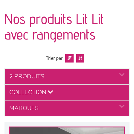
canapés et fauteuils
Nos produits Lit Lit
séjours
avec rangements
meubles de complément
chambres et dressing
Trier par
literie
2 PRODUITS
décoration
COLLECTION
MARQUES