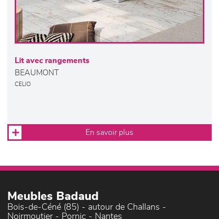
Lit avec rangements
BEAUMONT
CELIO
En savoir plus
Meubles Badaud
Bois-de-Céné (85) - autour de Challans -
Noirmoutier - Pornic - Nantes