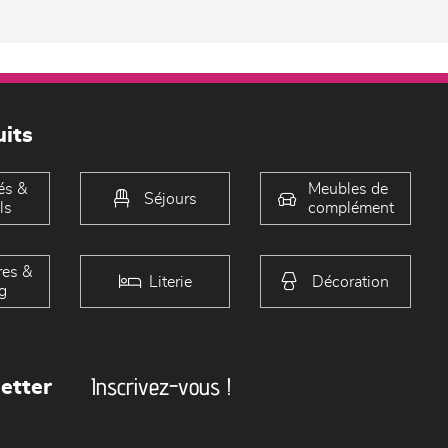
its
és &
Meubles de
Séjours
ls
complément
es &
Literie
Décoration
g
Inscrivez-vous !
etter