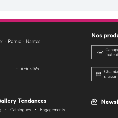
Nos produ
er - Pornic - Nantes
Canap
fauteui
Actualités
Chambr
dressin
allery Tendances
Newsl
g
Catalogues
Engagements