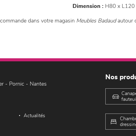
Dimension :
H80 x L120 
sur commande dans votre magasin
Meubles Badaud
autour d
Nos produ
er - Pornic - Nantes
Canap
fauteui
Actualités
Chambr
dressin