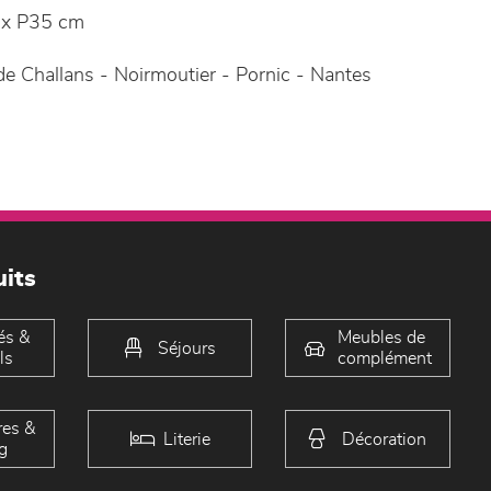
x P35 cm
e Challans - Noirmoutier - Pornic - Nantes
its
és &
Meubles de
Séjours
ls
complément
es &
Literie
Décoration
g