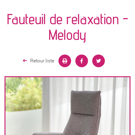
canapés et fauteuils
Fauteuil de relaxation -
séjours
Melody
meubles de complément
chambres et dressing
Retour liste
literie
décoration