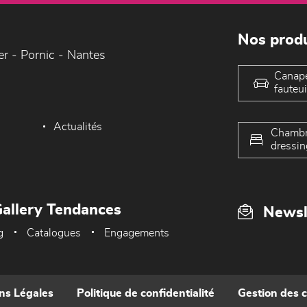
Nos produ
er - Pornic - Nantes
Canap
fauteui
Actualités
Chambr
dressin
allery Tendances
Newsl
g
Catalogues
Engagements
ns Légales
Politique de confidentialité
Gestion des 