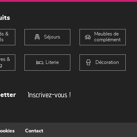
its
és &
Meubles de
Séjours
ls
complément
es &
Literie
Décoration
g
Inscrivez-vous !
etter
cookies
Contact