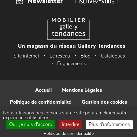
Inscrivez-vous !
Newsletter
Un magasin du réseau Gallery Tendances
Site internet
Le réseau
Blog
Catalogues
Engagements
Accueil
Mentions Légales
Politique de confidentialité
Gestion des cookies
Nous utilisons des cookies sur ce site pour améliorer votre
Contact
expérience utilisateur.
Oui, je suis d'accord
Interdire
Plus d'informations
Réalisé par WEB Enseignes
Politique de confidentialité