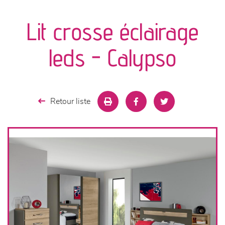
canapés et fauteuils
Lit crosse éclairage
séjours
leds - Calypso
meubles de complément
chambres et dressing
Retour liste
literie
décoration