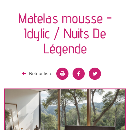
canapés et fauteuils
Matelas mousse -
séjours
Idylic / Nuits De
meubles de complément
Légende
chambres et dressing
literie
Retour liste
décoration