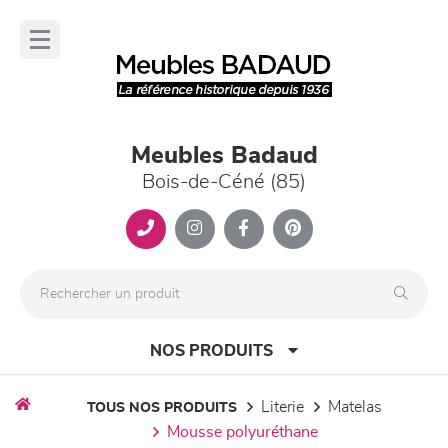
Panneau de gestion des cookies
lose
nu
Meubles Badaud
Bois-de-Céné (85)
NOS PRODUITS
literie
matelas
TOUS NOS PRODUITS
mousse polyuréthane