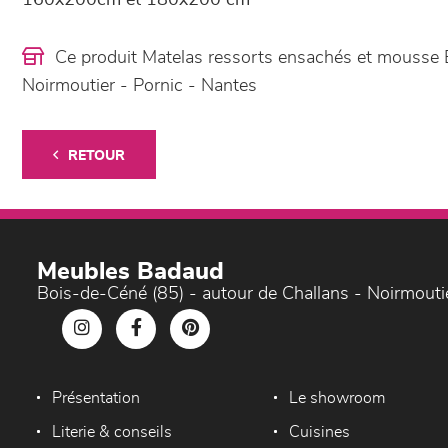
160x200cm et 180x200 cm
Ce produit Matelas ressorts ensachés et mousse 
Noirmoutier - Pornic - Nantes
RETOUR
Meubles Badaud
Bois-de-Céné (85) - autour de Challans - Noirmouti
Présentation
Le showroom
Literie & conseils
Cuisines