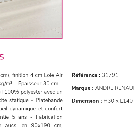
s
), finition 4 cm Eole Air
Référence :
31791
kg/m³ - Epaisseur 30 cm -
Marque :
ANDRE RENAU
til 100% polyester avec un
icité statique - Platebande
Dimension :
H30 x L140
ueil dynamique et confort
tie 5 ans - Fabrication
iste aussi en 90x190 cm,