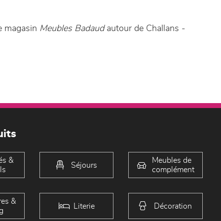
re magasin
Meubles Badaud
autour de Challans -
its
és &
Meubles de
Séjours
ls
complément
es &
Literie
Décoration
g