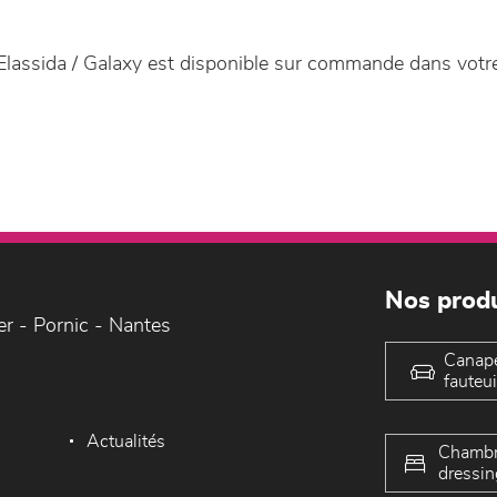
Elassida / Galaxy est disponible sur commande dans vot
Nos produ
er - Pornic - Nantes
Canap
fauteui
Actualités
Chambr
dressin