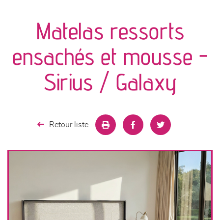
canapés et fauteuils
Matelas ressorts
séjours
ensachés et mousse -
meubles de complément
Sirius / Galaxy
chambres et dressing
literie
Retour liste
décoration