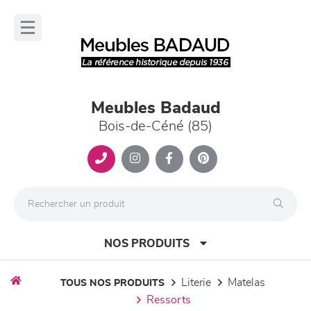
Panneau de gestion des cookies
lose
nu
Meubles Badaud
Bois-de-Céné (85)
NOS PRODUITS
literie
matelas
TOUS NOS PRODUITS
ressorts