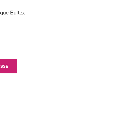
rque Bultex
ESSE