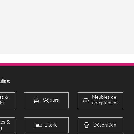
its
és &
Meubles de
Séjours
ls
complément
es &
Literie
Décoration
g