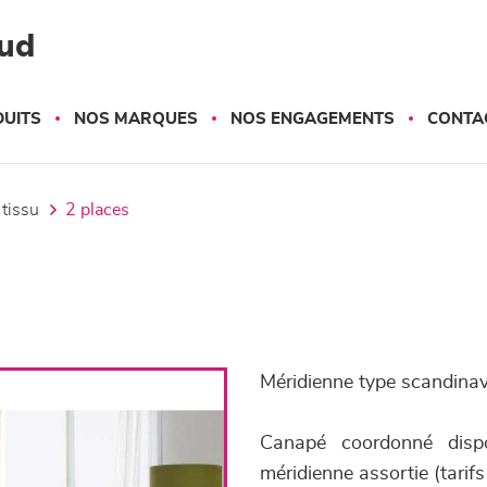
ud
UITS
NOS MARQUES
NOS ENGAGEMENTS
CONTA
 tissu
2 places
Méridienne type scandinav
Canapé coordonné dis
méridienne assortie (tarif