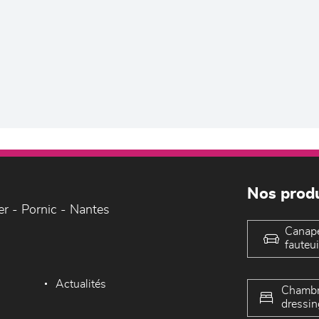
Nos produ
er - Pornic - Nantes
Canap
fauteui
Actualités
Chambr
dressin