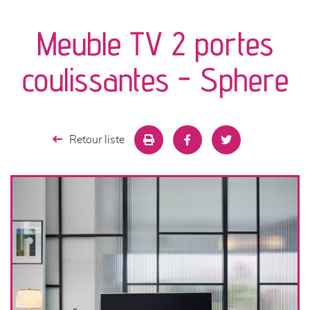
canapés et fauteuils
Meuble TV 2 portes
séjours
coulissantes - Sphere
meubles de complément
chambres et dressing
Retour liste
literie
décoration