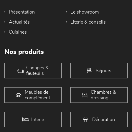
Présentation
Le showroom
Actualités
Literie & conseils
Cuisines
Nos produits
Canapés &
Séjours
fauteuils
Meubles de
Chambres &
complément
dressing
Literie
Décoration