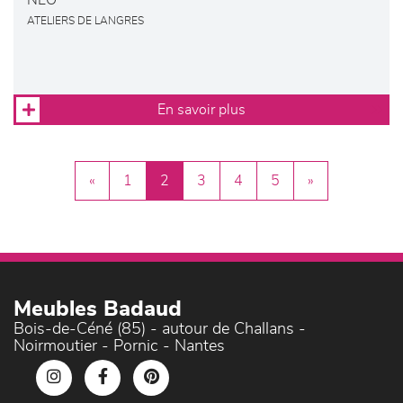
NÉO
ATELIERS DE LANGRES
En savoir plus
«
1
2
3
4
5
»
Meubles Badaud
Bois-de-Céné (85) - autour de Challans -
Noirmoutier - Pornic - Nantes