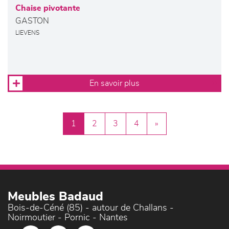
Chaise pivotante
GASTON
LIEVENS
En savoir plus
1
2
3
4
»
Meubles Badaud
Bois-de-Céné (85) - autour de Challans -
Noirmoutier - Pornic - Nantes