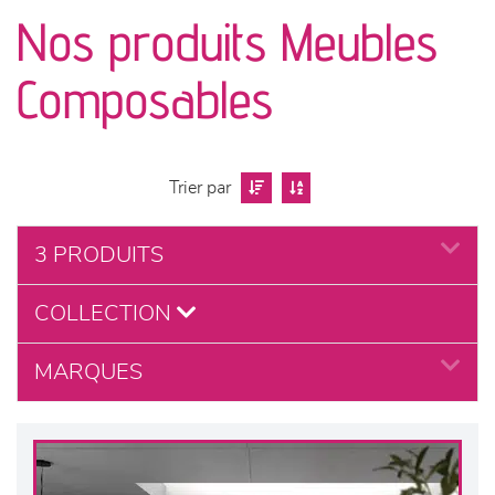
canapés et fauteuils
Nos produits Meubles
séjours
Composables
meubles de complément
chambres et dressing
Trier par
literie
3 PRODUITS
COLLECTION
décoration
MARQUES