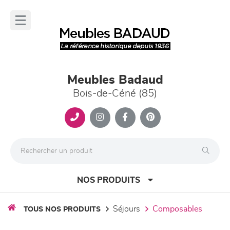
Panneau de gestion des cookies
lose
nu
Meubles Badaud
Bois-de-Céné (85)
NOS PRODUITS
séjours
composables
TOUS NOS PRODUITS