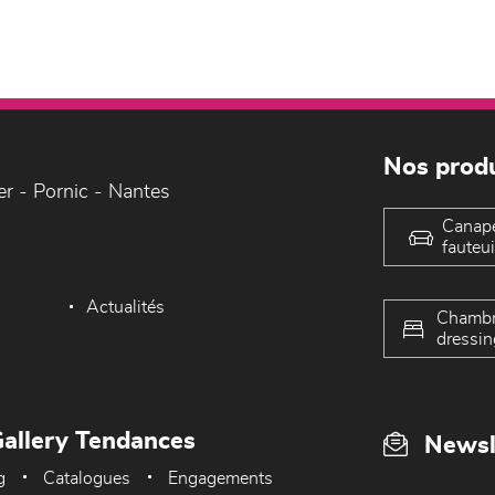
Nos produ
er - Pornic - Nantes
Canap
fauteui
Actualités
Chambr
dressin
allery Tendances
Newsl
g
Catalogues
Engagements