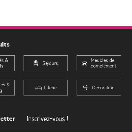
its
és &
Meubles de
Séjours
ls
complément
es &
Literie
Décoration
g
Inscrivez-vous !
etter