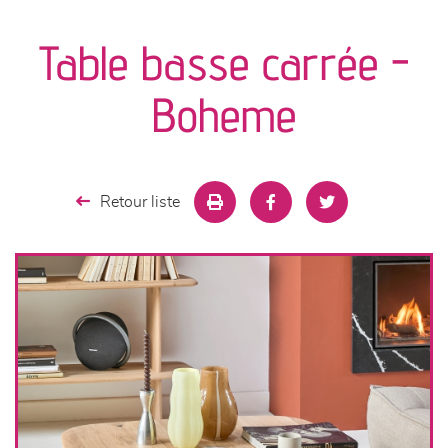
canapés et fauteuils
Table basse carrée -
séjours
Boheme
meubles de complément
chambres et dressing
Retour liste
literie
décoration