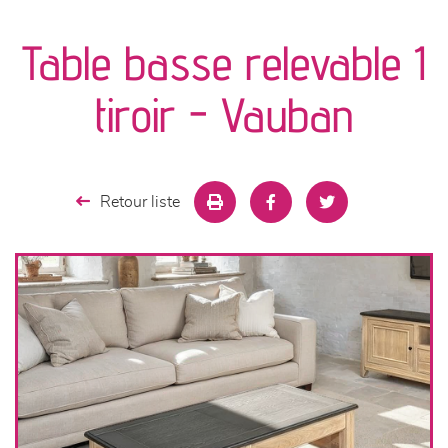
canapés et fauteuils
Table basse relevable 1
séjours
tiroir - Vauban
meubles de complément
chambres et dressing
Retour liste
literie
décoration