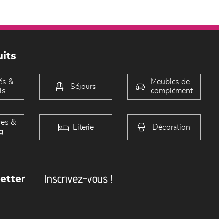
its
és &
Meubles de
Séjours
ls
complément
es &
Literie
Décoration
g
Inscrivez-vous !
etter