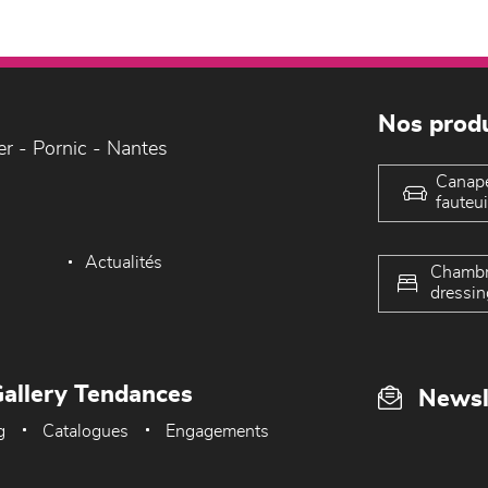
Nos produ
er - Pornic - Nantes
Canap
fauteui
Actualités
Chambr
dressin
allery Tendances
Newsl
g
Catalogues
Engagements