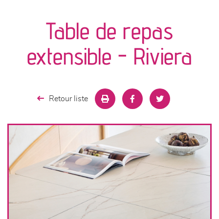
canapés et fauteuils
Table de repas
séjours
extensible - Riviera
meubles de complément
chambres et dressing
Retour liste
literie
décoration